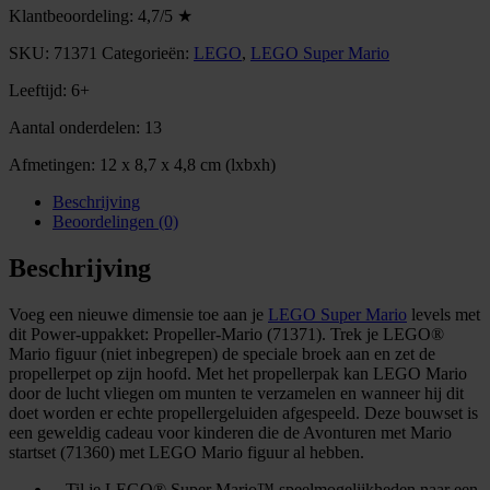
Klantbeoordeling: 4,7/5 ★
SKU:
71371
Categorieën:
LEGO
,
LEGO Super Mario
Leeftijd: 6+
Aantal onderdelen: 13
Afmetingen: 12 x 8,7 x 4,8 cm (lxbxh)
Beschrijving
Beoordelingen (0)
Beschrijving
Voeg een nieuwe dimensie toe aan je
LEGO Super Mario
levels met
dit Power-uppakket: Propeller-Mario (71371). Trek je LEGO®
Mario figuur (niet inbegrepen) de speciale broek aan en zet de
propellerpet op zijn hoofd. Met het propellerpak kan LEGO Mario
door de lucht vliegen om munten te verzamelen en wanneer hij dit
doet worden er echte propellergeluiden afgespeeld. Deze bouwset is
een geweldig cadeau voor kinderen die de Avonturen met Mario
startset (71360) met LEGO Mario figuur al hebben.
– Til je LEGO® Super Mario™ speelmogelijkheden naar een