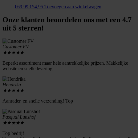
Oorspronkelijke
Huidige
€
69,99
€
54,95
Toevoegen aan winkelwagen
prijs
prijs
was:
is:
Onze klanten beoordelen ons met een 4.7
€69,99.
€54,95.
uit 5 sterren!
Customer FV
★
★
★
★
★
Beperkt assortiment maar hele aantrekkelijke prijzen. Makkelijke
website en snelle levering
Hendrika
★
★
★
★
★
Aanrader, en snelle verzending! Top
Pasqual Lunshof
★
★
★
★
★
Top bedrijf