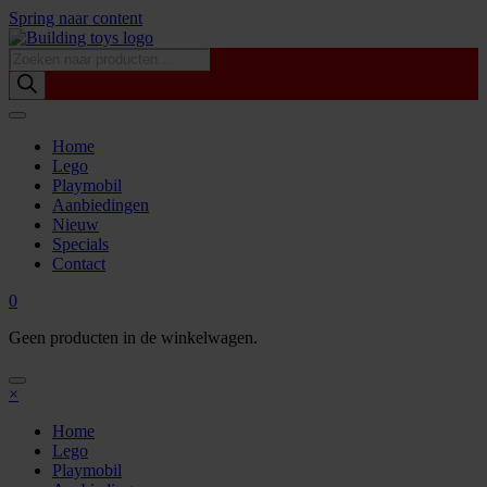
Spring naar content
Producten
zoeken
Home
Lego
Playmobil
Aanbiedingen
Nieuw
Specials
Contact
0
Geen producten in de winkelwagen.
×
Home
Lego
Playmobil