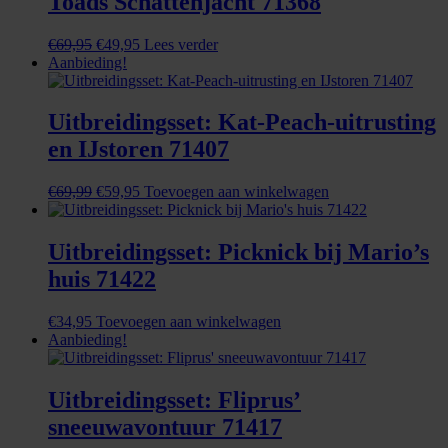
Toads Schattenjacht 71368
Oorspronkelijke
Huidige
€
69,95
€
49,95
Lees verder
prijs
prijs
Aanbieding!
was:
is:
€69,95.
€49,95.
Uitbreidingsset: Kat-Peach-uitrusting
en IJstoren 71407
Oorspronkelijke
Huidige
€
69,99
€
59,95
Toevoegen aan winkelwagen
prijs
prijs
was:
is:
€69,99.
€59,95.
Uitbreidingsset: Picknick bij Mario’s
huis 71422
€
34,95
Toevoegen aan winkelwagen
Aanbieding!
Uitbreidingsset: Fliprus’
sneeuwavontuur 71417