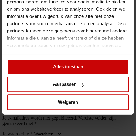
LEGO® Mario™ figuur uit de startset deze outfit aan en het
personaliseren, om functies voor social media te bieden
spel kan beginnen. Het pakket bevat geïllustreerde instructies,
en om ons websiteverkeer te analyseren. Ook delen we
zodat kinderen zelfstandig kunnen bouwen
informatie over uw gebruik van onze site met onze
– In de gratis LEGO® Super Mario™ app vind je
weergavetools die helpen bij het bouwen, inspiratie voor
partners voor social media, adverteren en analyse. Deze
creatieve manieren om te spelen en een veilig forum om
partners kunnen deze gegevens combineren met andere
ideeën te delen. Ga naar LEGO.com/devicecheck voor een
informatie die u aan ze heeft verstrekt of die ze hebben
lijst met compatibele Android- en iOS-apparaten
– De LEGO® Super Mario™ speelgoedsets om te
verzameld op basis van uw gebruik van hun services.
verzamelen laten een beroemd personage tot leven komen in
de echte wereld. Met de sets kunnen fans vele levels
bedenken, bouwen en uitbreiden, die ze vervolgens alleen of
tijdens een wedstrijdje met vrienden kunnen proberen te halen
Alles toestaan
Beoordelingen
Aanpassen
Er zijn nog geen beoordelingen.
Weigeren
Wees de eerste om “Power-uppakket: Propeller-Mario 71371” te
beoordelen
Je e-mailadres wordt niet gepubliceerd.
Vereiste velden zijn
gemarkeerd met
*
Je waardering
*